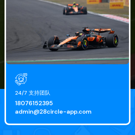
24/7 支持团队
18076152395
admin@28circle-app.com