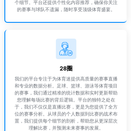
个细节。平台还提供个性化内容推荐，确保你关注
的赛事与球队不遗漏，随时享受顶级体育盛宴。
28圈
我们的平台专注于为体育迷提供高质量的赛事直播
和专业的数据分析。足球、篮球、游泳等体育项目
的赛事，我们通过精准的统计数据和实时更新帮助
您理解每场比赛的背后逻辑。平台的独特之处在
于，我们不仅仅是直播比赛，更是为您提供了全方
位的赛事分析。从球员的个人数据到比赛的战术布
置，我们提供每个细节的剖析，帮助您从更深层次
理解比赛，并预测未来赛事的发展。