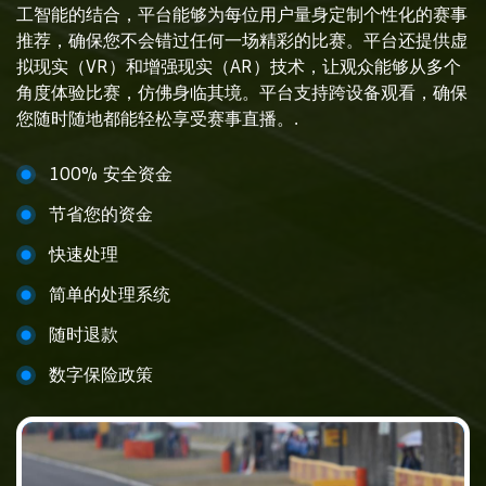
工智能的结合，平台能够为每位用户量身定制个性化的赛事
推荐，确保您不会错过任何一场精彩的比赛。平台还提供虚
拟现实（VR）和增强现实（AR）技术，让观众能够从多个
角度体验比赛，仿佛身临其境。平台支持跨设备观看，确保
您随时随地都能轻松享受赛事直播。.
100% 安全资金
节省您的资金
快速处理
简单的处理系统
随时退款
数字保险政策