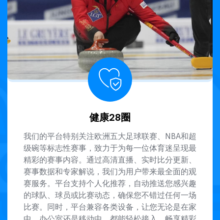
健康28圈
我们的平台特别关注欧洲五大足球联赛、NBA和超
级碗等标志性赛事，致力于为每一位体育迷呈现最
精彩的赛事内容。通过高清直播、实时比分更新、
赛事数据和专家解说，我们为用户带来最全面的观
赛服务。平台支持个人化推荐，自动推送您感兴趣
的球队、球员或比赛动态，确保您不错过任何一场
比赛。同时，平台兼容各类设备，让您无论是在家
中、办公室还是移动中，都能轻松接入，畅享精彩