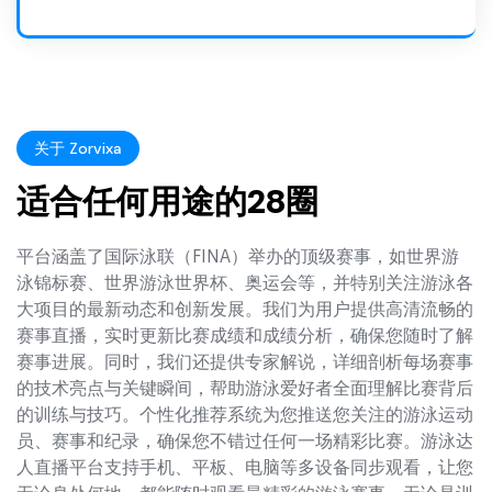
关于 Zorvixa
适
合
任
何
用
途
的
2
8
圈
平台涵盖了国际泳联（FINA）举办的顶级赛事，如世界游
泳锦标赛、世界游泳世界杯、奥运会等，并特别关注游泳各
大项目的最新动态和创新发展。我们为用户提供高清流畅的
赛事直播，实时更新比赛成绩和成绩分析，确保您随时了解
赛事进展。同时，我们还提供专家解说，详细剖析每场赛事
的技术亮点与关键瞬间，帮助游泳爱好者全面理解比赛背后
的训练与技巧。个性化推荐系统为您推送您关注的游泳运动
员、赛事和纪录，确保您不错过任何一场精彩比赛。游泳达
人直播平台支持手机、平板、电脑等多设备同步观看，让您