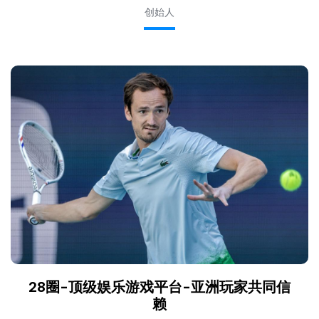
创始人
28圈-顶级娱乐游戏平台-亚洲玩家共同信
赖