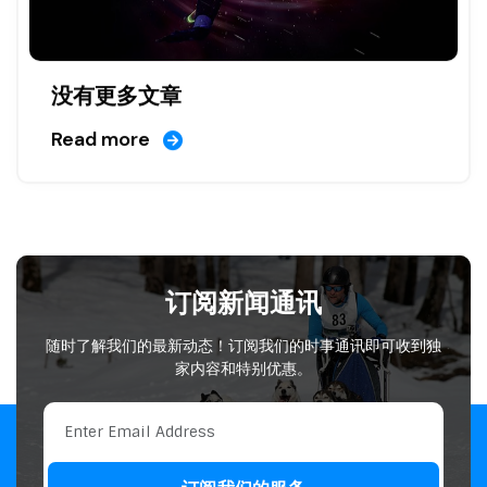
没有更多文章
Read more
订阅新闻通讯
随时了解我们的最新动态！订阅我们的时事通讯即可收到独
家内容和特别优惠。